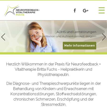
Peak-Performance Training
Bio- und Neurofeedback
Kopfschmerz- und Migräne
ADHS und Lernstörungen
Konzentration und Aufmerksamkeit steigern
Wollen Sie Ihren Leistungserfolg steigern?
Wir suchen gemeinsam nach der Ursache
Trainieren Sie Ihr Potential!
Mehr Informationen
Mehr Informationen
Mehr Informationen
Mehr Informationen
Herzlich Willkommen in der Praxis für Neurofeedback +
Vitaltherapie Britta Fuchs - Heilpraktikerin und
Physiotherapeutin.
Die Diagnose- und Therapieschwerpunkte liegen in der
Behandlung von Kindern und Erwachsenen mit
Konzentrationsstörungen, Stoffwechselstörungen,
chronischen Schmerzen, Erschöpfung und der
Stressmedizin.